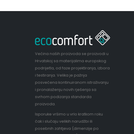
Većina naših proizvoda se proizvodi u
Hrvatskoj sa materijalima europskog
podrijetla, od faze projektiranja, izbora
i testiranja. Velika je pažnja
posvećena kontinuiranom istraživanju
i pronalaženju novih rješenja sa
svrhom podizanja standarda
proizvoda.
Isporuke vršimo u vrlo kratkom roku
čak i slučaju velikih narudžbi ili
posebnih zahtjeva (dimenzije po