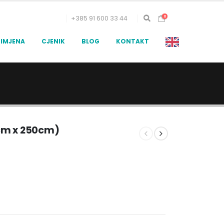
0
+385 91 600 33 44
RIMJENA
CJENIK
BLOG
KONTAKT
cm x 250cm)