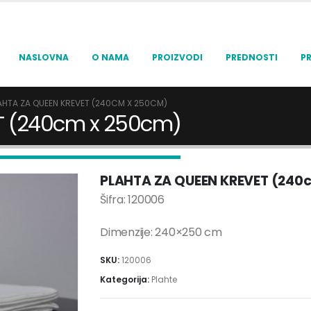
NASLOVNA
O NAMA
PROIZVODI
PREDNOSTI
P
AHTA ZA QUEEN KREVET (240CM X 250CM)
T (240cm x 250cm)
PLAHTA ZA QUEEN KREVET (240
Šifra: 120006
Dimenzije: 240×250 cm
SKU:
120006
Kategorija:
Plahte