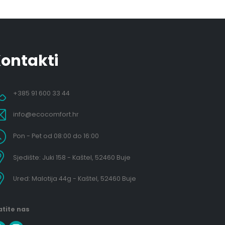
ontakti
+385 91 600 33 44
info@ecocomfort.hr
Pon - Pet od 08:00 do 16:00
Sjedište: Juki 158 - Kaštel, 52460 Buje
Ured: Malotija 44g - Kaštel, 52460 Buje
atite nas