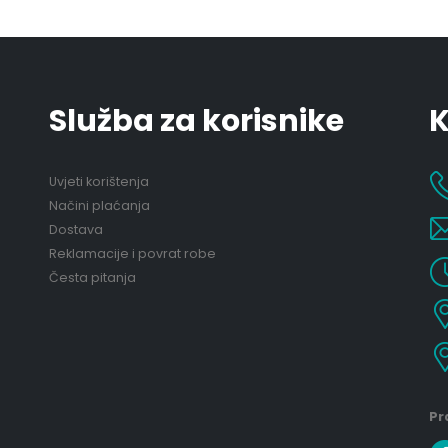
Služba za korisnike
K
Uvjeti korištenja
Načini plaćanja
Dostava
Reklamacije i povrat robe
Česta pitanja
Pr